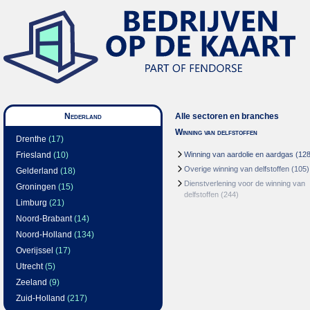
Nederland
Alle sectoren en branches
Winning van delfstoffen
Drenthe
(17)
Friesland
(10)
Winning van aardolie en aardgas
(128
Overige winning van delfstoffen
(105)
Gelderland
(18)
Dienstverlening voor de winning van
Groningen
(15)
delfstoffen
(244)
Limburg
(21)
Noord-Brabant
(14)
Noord-Holland
(134)
Overijssel
(17)
Utrecht
(5)
Zeeland
(9)
Zuid-Holland
(217)