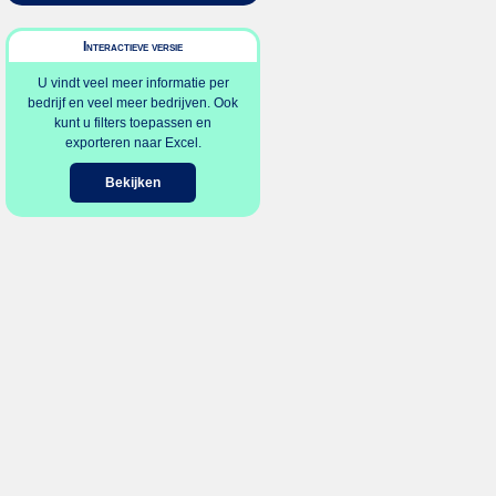
Interactieve versie
U vindt veel meer informatie per
bedrijf en veel meer bedrijven. Ook
kunt u filters toepassen en
exporteren naar Excel.
Bekijken