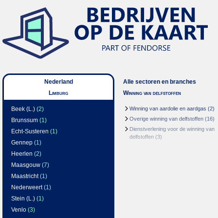
Nederland
Alle sectoren en branches
Limburg
Winning van delfstoffen
Beek (L.)
(2)
Winning van aardolie en aardgas
(2)
Overige winning van delfstoffen
(16)
Brunssum
(1)
Dienstverlening voor de winning van
Echt-Susteren
(1)
delfstoffen
(3)
Gennep
(1)
Heerlen
(2)
Maasgouw
(7)
Maastricht
(1)
Nederweert
(1)
Stein (L.)
(1)
Venlo
(3)