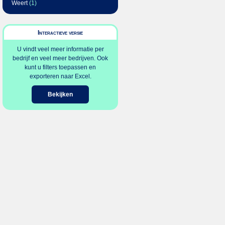
Weert
(1)
Interactieve versie
U vindt veel meer informatie per
bedrijf en veel meer bedrijven. Ook
kunt u filters toepassen en
exporteren naar Excel.
Bekijken