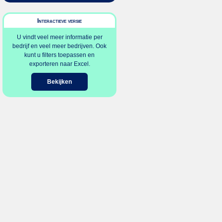
Interactieve versie
U vindt veel meer informatie per
bedrijf en veel meer bedrijven. Ook
kunt u filters toepassen en
exporteren naar Excel.
Bekijken