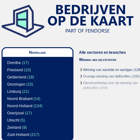
Nederland
Alle sectoren en branches
Winning van delfstoffen
Drenthe
(17)
Friesland
(10)
Winning van aardolie en aardgas
(128
Overige winning van delfstoffen
(105)
Gelderland
(18)
Dienstverlening voor de winning van
Groningen
(15)
delfstoffen
(244)
Limburg
(21)
Noord-Brabant
(14)
Noord-Holland
(134)
Overijssel
(17)
Utrecht
(5)
Zeeland
(9)
Zuid-Holland
(217)