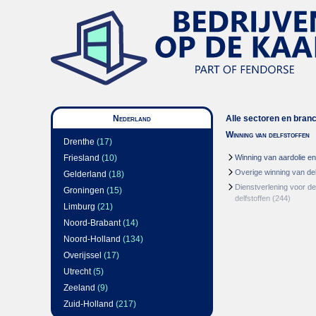
Nederland
Alle sectoren en bran
Winning van delfstoffen
Drenthe
(17)
Friesland
(10)
Winning van aardolie e
Overige winning van del
Gelderland
(18)
Dienstverlening voor de
Groningen
(15)
delfstoffen
(244)
Limburg
(21)
Noord-Brabant
(14)
Noord-Holland
(134)
Overijssel
(17)
Utrecht
(5)
Zeeland
(9)
Zuid-Holland
(217)