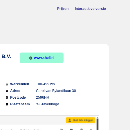
Prijzen
Interactieve versie
B.V.
www.shell.nl
.
Werkenden
100-499 wn.
Adres
Carel van Bylandtlaan 30
Postcode
2596HR
Plaatsnaam
's-Gravenhage