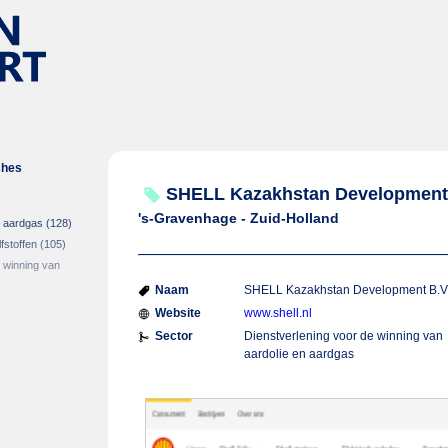
ches
SHELL Kazakhstan Development 
's-Gravenhage - Zuid-Holland
n aardgas
(128)
fstoffen
(105)
 winning van
Naam
SHELL Kazakhstan Development B.V
Website
www.shell.nl
Sector
Dienstverlening voor de winning van
aardolie en aardgas