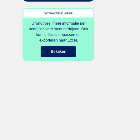
Interactieve versie
U vindt veel meer informatie per
bedrijf en veel meer bedrijven. Ook
kunt u filters toepassen en
exporteren naar Excel.
Bekijken