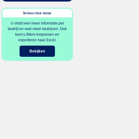
Interactieve versie
U vindt veel meer informatie per
bedrijf en veel meer bedrijven. Ook
kunt u filters toepassen en
exporteren naar Excel.
Bekijken