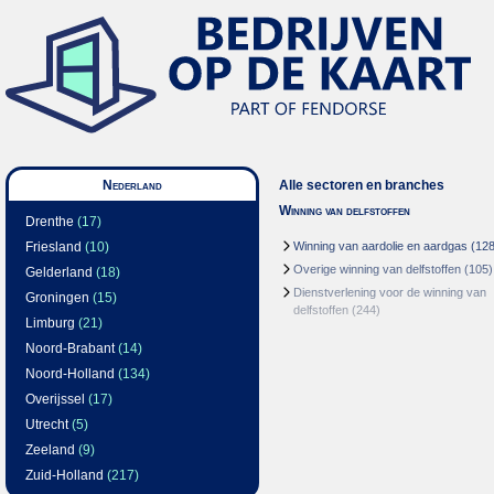
Nederland
Alle sectoren en branches
Winning van delfstoffen
Drenthe
(17)
Friesland
(10)
Winning van aardolie en aardgas
(128
Overige winning van delfstoffen
(105)
Gelderland
(18)
Dienstverlening voor de winning van
Groningen
(15)
delfstoffen
(244)
Limburg
(21)
Noord-Brabant
(14)
Noord-Holland
(134)
Overijssel
(17)
Utrecht
(5)
Zeeland
(9)
Zuid-Holland
(217)