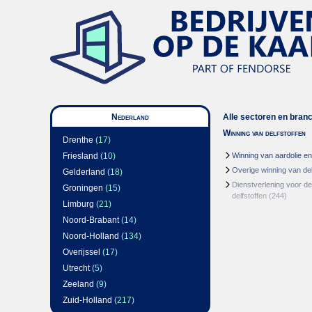
Nederland
Alle sectoren en bran
Winning van delfstoffen
Drenthe
(17)
Friesland
(10)
Winning van aardolie e
Overige winning van del
Gelderland
(18)
Dienstverlening voor de
Groningen
(15)
delfstoffen
(244)
Limburg
(21)
Noord-Brabant
(14)
Noord-Holland
(134)
Overijssel
(17)
Utrecht
(5)
Zeeland
(9)
Zuid-Holland
(217)