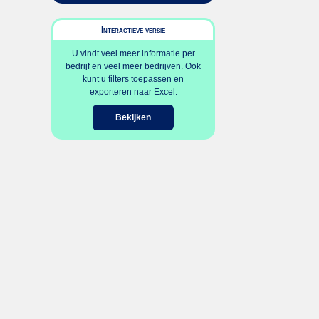
Interactieve versie
U vindt veel meer informatie per
bedrijf en veel meer bedrijven. Ook
kunt u filters toepassen en
exporteren naar Excel.
Bekijken