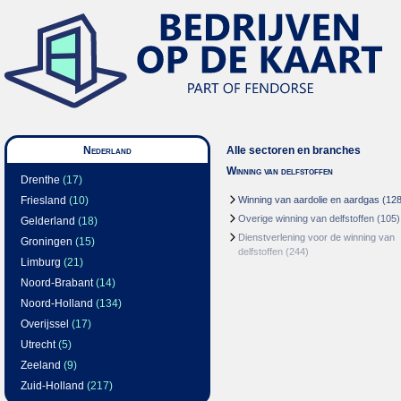
Nederland
Alle sectoren en branches
Winning van delfstoffen
Drenthe
(17)
Friesland
(10)
Winning van aardolie en aardgas
(128
Overige winning van delfstoffen
(105)
Gelderland
(18)
Dienstverlening voor de winning van
Groningen
(15)
delfstoffen
(244)
Limburg
(21)
Noord-Brabant
(14)
Noord-Holland
(134)
Overijssel
(17)
Utrecht
(5)
Zeeland
(9)
Zuid-Holland
(217)