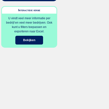
Interactieve versie
U vindt veel meer informatie per
bedrijf en veel meer bedrijven. Ook
kunt u filters toepassen en
exporteren naar Excel.
Bekijken