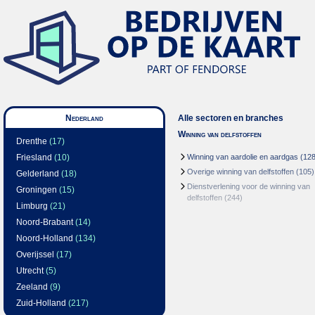
Nederland
Alle sectoren en branches
Winning van delfstoffen
Drenthe
(17)
Friesland
(10)
Winning van aardolie en aardgas
(128
Overige winning van delfstoffen
(105)
Gelderland
(18)
Dienstverlening voor de winning van
Groningen
(15)
delfstoffen
(244)
Limburg
(21)
Noord-Brabant
(14)
Noord-Holland
(134)
Overijssel
(17)
Utrecht
(5)
Zeeland
(9)
Zuid-Holland
(217)