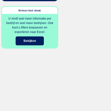
Interactieve versie
U vindt veel meer informatie per
bedrijf en veel meer bedrijven. Ook
kunt u filters toepassen en
exporteren naar Excel.
Bekijken