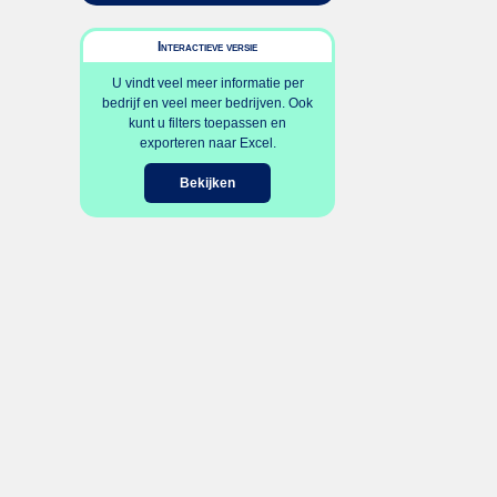
Interactieve versie
U vindt veel meer informatie per
bedrijf en veel meer bedrijven. Ook
kunt u filters toepassen en
exporteren naar Excel.
Bekijken