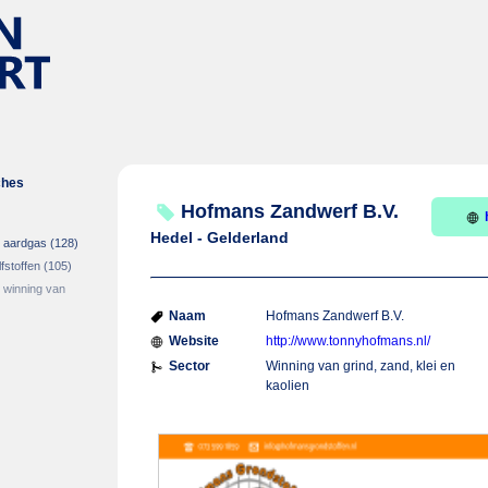
ches
Hofmans Zandwerf B.V.
Hedel - Gelderland
n aardgas
(128)
fstoffen
(105)
 winning van
Naam
Hofmans Zandwerf B.V.
Website
http://www.tonnyhofmans.nl/
Sector
Winning van grind, zand, klei en
kaolien