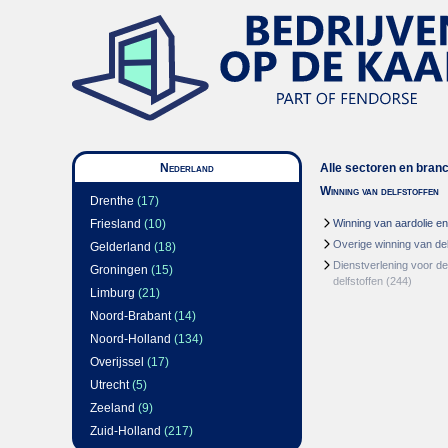
Nederland
Alle sectoren en bran
Winning van delfstoffen
Drenthe
(17)
Friesland
(10)
Winning van aardolie e
Overige winning van del
Gelderland
(18)
Dienstverlening voor de
Groningen
(15)
delfstoffen
(244)
Limburg
(21)
Noord-Brabant
(14)
Noord-Holland
(134)
Overijssel
(17)
Utrecht
(5)
Zeeland
(9)
Zuid-Holland
(217)