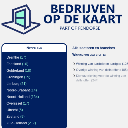
Nederland
Alle sectoren en branches
Winning van delfstoffen
Drenthe
(17)
Friesland
(10)
Winning van aardolie en aardgas
(128
Overige winning van delfstoffen
(105)
Gelderland
(18)
Dienstverlening voor de winning van
Groningen
(15)
delfstoffen
(244)
Limburg
(21)
Noord-Brabant
(14)
Noord-Holland
(134)
Overijssel
(17)
Utrecht
(5)
Zeeland
(9)
Zuid-Holland
(217)