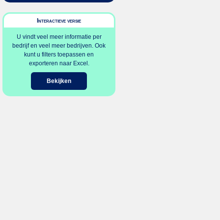
Interactieve versie
U vindt veel meer informatie per
bedrijf en veel meer bedrijven. Ook
kunt u filters toepassen en
exporteren naar Excel.
Bekijken