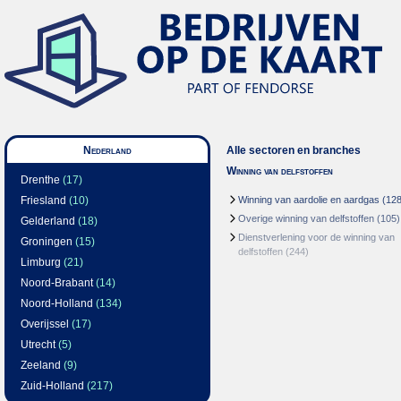
Nederland
Alle sectoren en branches
Winning van delfstoffen
Drenthe
(17)
Friesland
(10)
Winning van aardolie en aardgas
(128
Overige winning van delfstoffen
(105)
Gelderland
(18)
Dienstverlening voor de winning van
Groningen
(15)
delfstoffen
(244)
Limburg
(21)
Noord-Brabant
(14)
Noord-Holland
(134)
Overijssel
(17)
Utrecht
(5)
Zeeland
(9)
Zuid-Holland
(217)