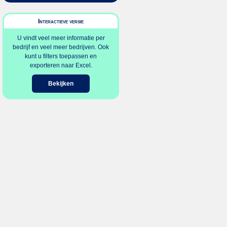
Interactieve versie
U vindt veel meer informatie per
bedrijf en veel meer bedrijven. Ook
kunt u filters toepassen en
exporteren naar Excel.
Bekijken