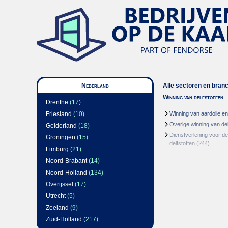
Nederland
Alle sectoren en bran
Winning van delfstoffen
Drenthe
(17)
Friesland
(10)
Winning van aardolie e
Overige winning van del
Gelderland
(18)
Dienstverlening voor de
Groningen
(15)
delfstoffen
(244)
Limburg
(21)
Noord-Brabant
(14)
Noord-Holland
(134)
Overijssel
(17)
Utrecht
(5)
Zeeland
(9)
Zuid-Holland
(217)