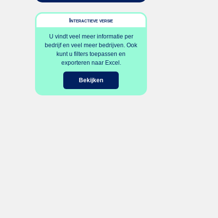
Interactieve versie
U vindt veel meer informatie per
bedrijf en veel meer bedrijven. Ook
kunt u filters toepassen en
exporteren naar Excel.
Bekijken