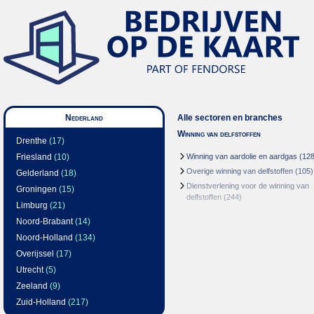
Nederland
Alle sectoren en branches
Winning van delfstoffen
Drenthe
(17)
Friesland
(10)
Winning van aardolie en aardgas
(128
Overige winning van delfstoffen
(105)
Gelderland
(18)
Dienstverlening voor de winning van
Groningen
(15)
delfstoffen
(244)
Limburg
(21)
Noord-Brabant
(14)
Noord-Holland
(134)
Overijssel
(17)
Utrecht
(5)
Zeeland
(9)
Zuid-Holland
(217)