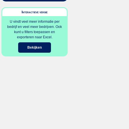
Interactieve versie
U vindt veel meer informatie per
bedrijf en veel meer bedrijven. Ook
kunt u filters toepassen en
exporteren naar Excel.
Bekijken