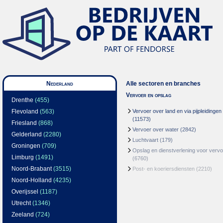
Nederland
Alle sectoren en branches
Vervoer en opslag
Drenthe
(455)
Flevoland
(563)
Vervoer over land en via pijpleidingen
(11573)
Friesland
(868)
Vervoer over water
(2842)
Gelderland
(2280)
Luchtvaart
(179)
Groningen
(709)
Opslag en dienstverlening voor vervo
Limburg
(1491)
(6760)
Noord-Brabant
(3515)
Post- en koeriersdiensten
(2210)
Noord-Holland
(4235)
Overijssel
(1187)
Utrecht
(1346)
Zeeland
(724)