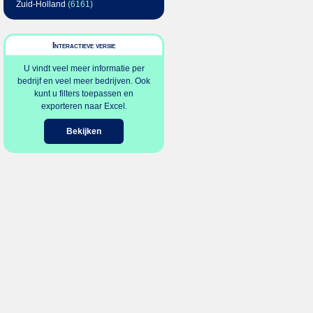
Zuid-Holland
(6161)
Interactieve versie
U vindt veel meer informatie per
bedrijf en veel meer bedrijven. Ook
kunt u filters toepassen en
exporteren naar Excel.
Bekijken