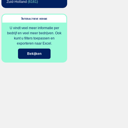
Zuid-Holland
(6161)
Interactieve versie
U vindt veel meer informatie per
bedrijf en veel meer bedrijven. Ook
kunt u filters toepassen en
exporteren naar Excel.
Bekijken