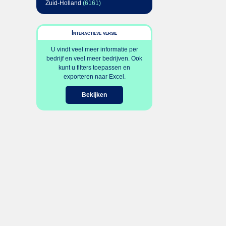
Zuid-Holland
(6161)
Interactieve versie
U vindt veel meer informatie per
bedrijf en veel meer bedrijven. Ook
kunt u filters toepassen en
exporteren naar Excel.
Bekijken