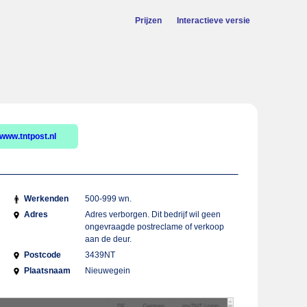
Prijzen
Interactieve versie
www.tntpost.nl
Werkenden
500-999 wn.
Adres
Adres verborgen. Dit bedrijf wil geen
ongevraagde postreclame of verkoop
aan de deur.
Postcode
3439NT
Plaatsnaam
Nieuwegein