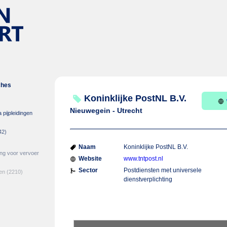
ches
Koninklijke PostNL B.V.
Nieuwegein - Utrecht
 pijpleidingen
42)
Naam
Koninklijke PostNL B.V.
ing voor vervoer
Website
www.tntpost.nl
Sector
Postdiensten met universele
en
(2210)
dienstverplichting