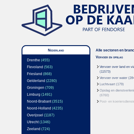
Nederland
Alle sectoren en bran
Vervoer en opslag
Drenthe
(455)
Flevoland
(563)
Vervoer over land en via
(11573)
Friesland
(868)
Vervoer over water
(28
Gelderland
(2280)
Luchtvaart
(179)
Groningen
(709)
Opslag en dienstverlen
Limburg
(1491)
(6760)
Noord-Brabant
(3515)
Post- en koeriersdienst
Noord-Holland
(4235)
Overijssel
(1187)
Utrecht
(1346)
Zeeland
(724)