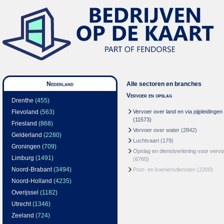
Nederland
Alle sectoren en branches
Vervoer en opslag
Drenthe
(455)
Flevoland
(563)
Vervoer over land en via pijpleidingen
(11573)
Friesland
(868)
Vervoer over water
(2842)
Gelderland
(2280)
Luchtvaart
(179)
Groningen
(709)
Opslag en dienstverlening voor vervo
Limburg
(1491)
(6760)
Noord-Brabant
(3494)
Post- en koeriersdiensten
(2200)
Noord-Holland
(4235)
Overijssel
(1182)
Utrecht
(1346)
Zeeland
(724)