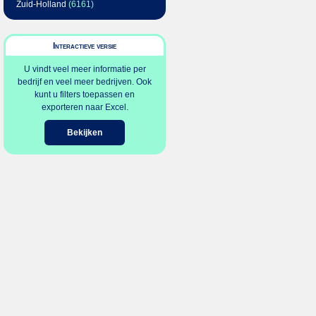
Zuid-Holland
(6161)
Interactieve versie
U vindt veel meer informatie per
bedrijf en veel meer bedrijven. Ook
kunt u filters toepassen en
exporteren naar Excel.
Bekijken