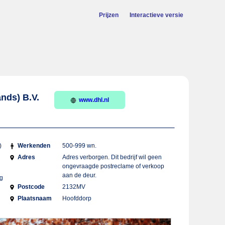
Prijzen
Interactieve versie
nds) B.V.
www.dhl.nl
)
Werkenden
500-999 wn.
Adres
Adres verborgen. Dit bedrijf wil geen
ongevraagde postreclame of verkoop
aan de deur.
ng
Postcode
2132MV
Plaatsnaam
Hoofddorp