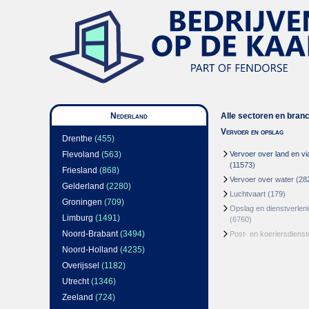
Nederland
Alle sectoren en bran
Vervoer en opslag
Drenthe
(455)
Flevoland
(563)
Vervoer over land en via
(11573)
Friesland
(868)
Vervoer over water
(28
Gelderland
(2280)
Luchtvaart
(179)
Groningen
(709)
Opslag en dienstverlen
Limburg
(1491)
(6760)
Noord-Brabant
(3494)
Post- en koeriersdienst
Noord-Holland
(4235)
Overijssel
(1182)
Utrecht
(1346)
Zeeland
(724)