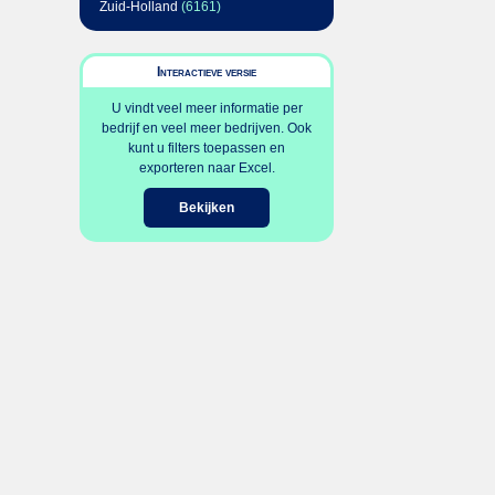
Zuid-Holland
(6161)
Interactieve versie
U vindt veel meer informatie per
bedrijf en veel meer bedrijven. Ook
kunt u filters toepassen en
exporteren naar Excel.
Bekijken