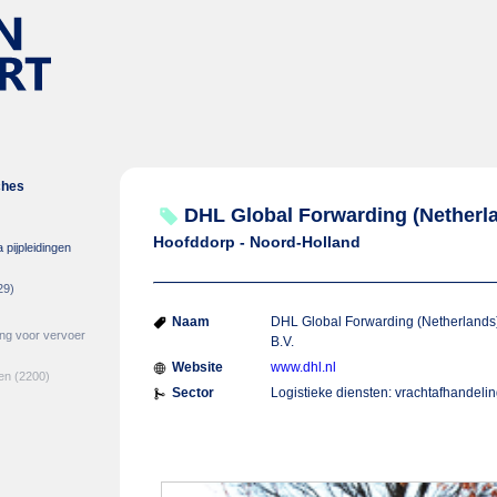
ches
DHL Global Forwarding (Netherla
Hoofddorp - Noord-Holland
 pijpleidingen
29)
Naam
DHL Global Forwarding (Netherlands
ing voor vervoer
B.V.
Website
www.dhl.nl
en
(2200)
Sector
Logistieke diensten: vrachtafhandeli