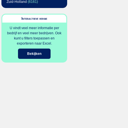
Zuid-Holland
(6161)
Interactieve versie
U vindt veel meer informatie per
bedrijf en veel meer bedrijven. Ook
kunt u filters toepassen en
exporteren naar Excel.
Bekijken