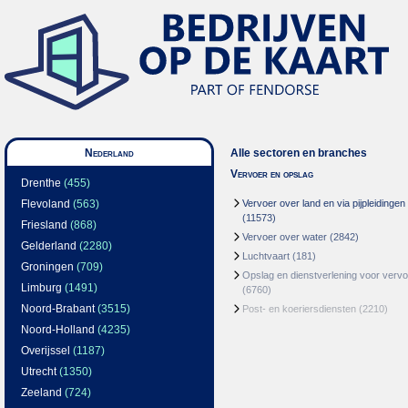
Nederland
Alle sectoren en branches
Vervoer en opslag
Drenthe
(455)
Flevoland
(563)
Vervoer over land en via pijpleidingen
(11573)
Friesland
(868)
Vervoer over water
(2842)
Gelderland
(2280)
Luchtvaart
(181)
Groningen
(709)
Opslag en dienstverlening voor vervo
Limburg
(1491)
(6760)
Noord-Brabant
(3515)
Post- en koeriersdiensten
(2210)
Noord-Holland
(4235)
Overijssel
(1187)
Utrecht
(1350)
Zeeland
(724)