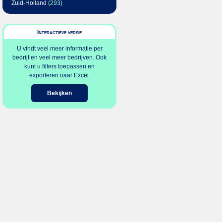
Zuid-Holland
(293)
Interactieve versie
U vindt veel meer informatie per
bedrijf en veel meer bedrijven. Ook
kunt u filters toepassen en
exporteren naar Excel.
Bekijken