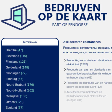
Nederland
Alle sectoren en branches
Productie en distributie van en handel i
Drenthe
(47)
elektriciteit, gas, stoom en gekoelde lu
Flevoland
(115)
Productie, transmissie en distributie 
Friesland
(121)
elektriciteit
(1578)
Gelderland
(148)
Productie van gas, en distributie van
Groningen
(77)
gasvormige brandstoffen via leidinge
en handel daarin
(68)
Limburg
(67)
Productie en distributie van en handel
Noord-Brabant
(176)
stoom en gekoelde lucht
(12)
Noord-Holland
(362)
Activiteiten van makelaars en
Overijssel
(108)
bemiddelaars voor elektriciteit en
aardgas
(34)
Utrecht
(129)
Zeeland
(57)