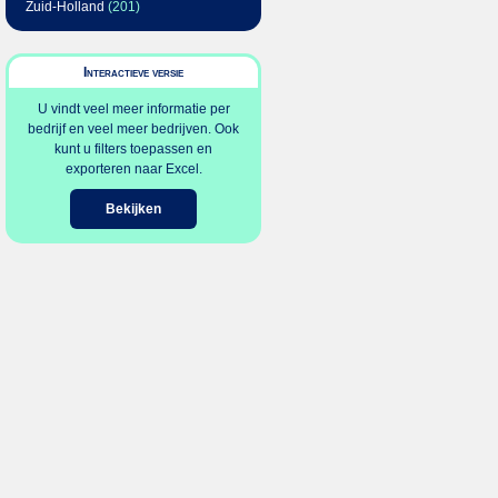
Zuid-Holland
(201)
Interactieve versie
U vindt veel meer informatie per
bedrijf en veel meer bedrijven. Ook
kunt u filters toepassen en
exporteren naar Excel.
Bekijken