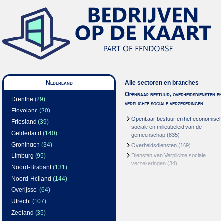
Nederland
Alle sectoren en branches
Openbaar bestuur, overheidsdiensten e
Drenthe
(29)
verplichte sociale verzekeringen
Flevoland
(20)
Openbaar bestuur en het economisc
Friesland
(39)
sociale en milieubeleid van de
Gelderland
(140)
gemeenschap
(835)
Groningen
(34)
Overheidsdiensten
(169)
Limburg
(95)
Diensten van Verplichte sociale
verzekeringen
(34)
Noord-Brabant
(131)
Noord-Holland
(144)
Overijssel
(64)
Utrecht
(107)
Zeeland
(35)