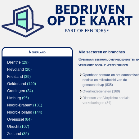
Nederland
Alle sectoren en branches
Openbaar bestuur, overheidsdiensten e
Drenthe
(29)
verplichte sociale verzekeringen
Flevoland
(20)
Openbaar bestuur en het economisc
Friesland
(39)
sociale en milieubeleid van de
Gelderland
(140)
gemeenschap
(835)
Groningen
(34)
Overheidsdiensten
(169)
Limburg
(95)
Diensten van Verplichte sociale
verzekeringen
(34)
Noord-Brabant
(131)
Noord-Holland
(144)
Overijssel
(64)
Utrecht
(107)
Zeeland
(35)