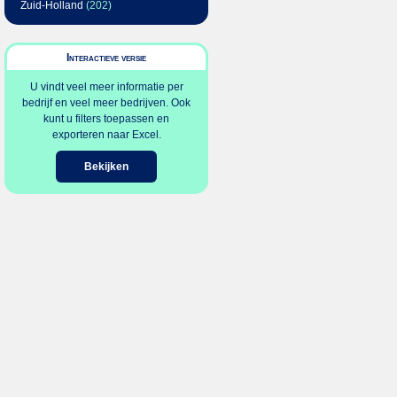
Zuid-Holland
(202)
Interactieve versie
U vindt veel meer informatie per
bedrijf en veel meer bedrijven. Ook
kunt u filters toepassen en
exporteren naar Excel.
Bekijken