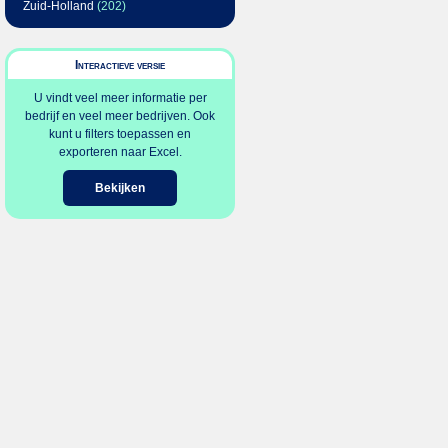
Zuid-Holland
(202)
Interactieve versie
U vindt veel meer informatie per
bedrijf en veel meer bedrijven. Ook
kunt u filters toepassen en
exporteren naar Excel.
Bekijken