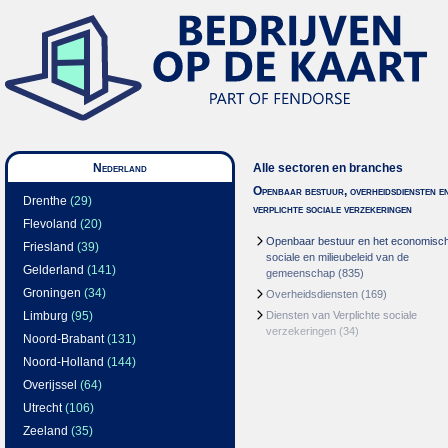
Nederland
Alle sectoren en branches
Openbaar bestuur, overheidsdiensten e
Drenthe
(29)
verplichte sociale verzekeringen
Flevoland
(20)
Openbaar bestuur en het economisc
Friesland
(39)
sociale en milieubeleid van de
Gelderland
(141)
gemeenschap
(835)
Groningen
(34)
Overheidsdiensten
(169)
Limburg
(95)
Diensten van Verplichte sociale
verzekeringen
(34)
Noord-Brabant
(131)
Noord-Holland
(144)
Overijssel
(64)
Utrecht
(106)
Zeeland
(35)