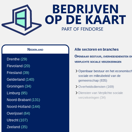
Nederland
Alle sectoren en branches
Openbaar bestuur, overheidsdiensten e
Drenthe
(29)
verplichte sociale verzekeringen
Flevoland
(20)
Openbaar bestuur en het economisc
Friesland
(39)
sociale en milieubeleid van de
Gelderland
(140)
gemeenschap
(835)
Groningen
(34)
Overheidsdiensten
(169)
Limburg
(95)
Diensten van Verplichte sociale
verzekeringen
(34)
Noord-Brabant
(131)
Noord-Holland
(144)
Overijssel
(64)
Utrecht
(107)
Zeeland
(35)