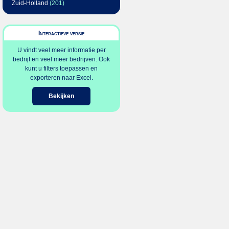
Zuid-Holland
(201)
Interactieve versie
U vindt veel meer informatie per
bedrijf en veel meer bedrijven. Ook
kunt u filters toepassen en
exporteren naar Excel.
Bekijken