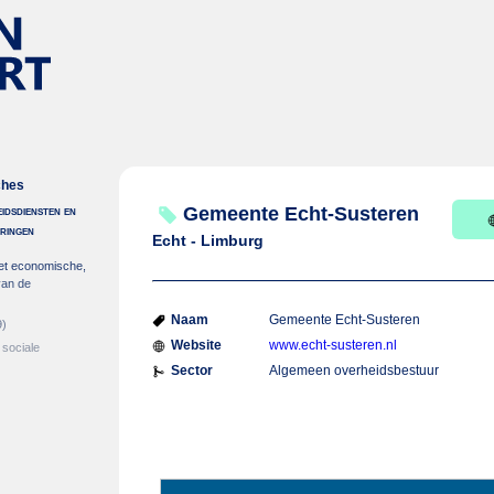
ches
idsdiensten en
Gemeente Echt-Susteren
eringen
Echt - Limburg
et economische,
van de
Naam
Gemeente Echt-Susteren
9)
Website
www.echt-susteren.nl
 sociale
Sector
Algemeen overheidsbestuur