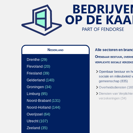
Nederland
Alle sectoren en bran
Openbaar bestuur, overhe
Drenthe
(29)
verplichte sociale verzek
Flevoland
(20)
Openbaar bestuur en h
Friesland
(39)
sociale en milieubeleid 
Gelderland
(140)
gemeenschap
(835)
Groningen
(34)
Overheidsdiensten
(16
Limburg
(95)
Diensten van Verplichte
verzekeringen
(34)
Noord-Brabant
(131)
Noord-Holland
(144)
Overijssel
(64)
Utrecht
(107)
Zeeland
(35)