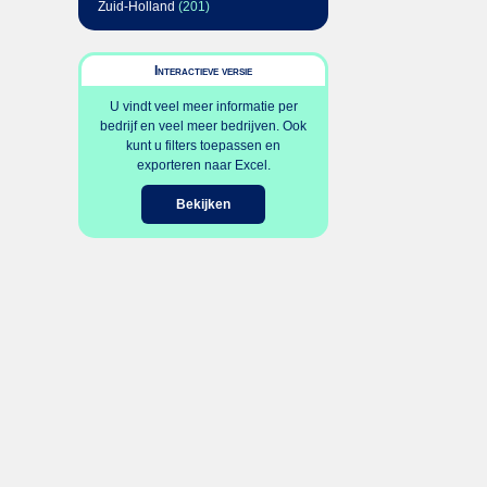
Zuid-Holland
(201)
Interactieve versie
U vindt veel meer informatie per
bedrijf en veel meer bedrijven. Ook
kunt u filters toepassen en
exporteren naar Excel.
Bekijken