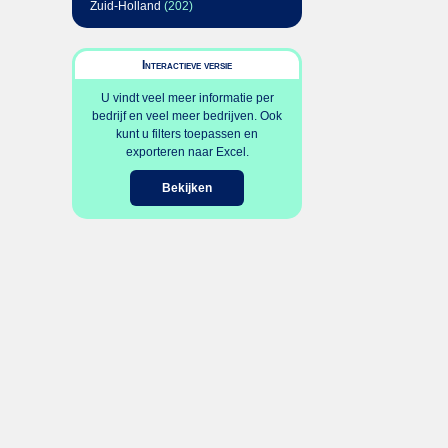
Zuid-Holland
(202)
Interactieve versie
U vindt veel meer informatie per
bedrijf en veel meer bedrijven. Ook
kunt u filters toepassen en
exporteren naar Excel.
Bekijken