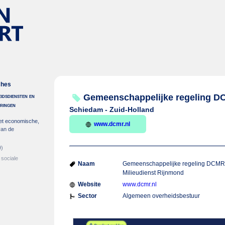
ches
idsdiensten en
Gemeenschappelijke regeling D
eringen
Schiedam - Zuid-Holland
et economische,
www.dcmr.nl
van de
9)
 sociale
Naam
Gemeenschappelijke regeling DCM
Milieudienst Rijnmond
Website
www.dcmr.nl
Sector
Algemeen overheidsbestuur