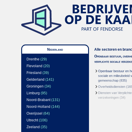
Nederland
Alle sectoren en bran
Openbaar bestuur, overhe
Drenthe
(29)
verplichte sociale verzek
Flevoland
(20)
Openbaar bestuur en h
Friesland
(39)
sociale en milieubeleid 
Gelderland
(141)
gemeenschap
(835)
Groningen
(34)
Overheidsdiensten
(16
Limburg
(95)
Diensten van Verplichte
verzekeringen
(34)
Noord-Brabant
(131)
Noord-Holland
(144)
Overijssel
(64)
Utrecht
(106)
Zeeland
(35)