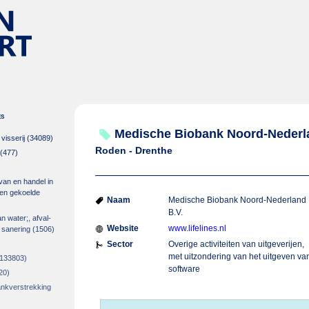
es
Medische Biobank Noord-Nederl
isserij
(34089)
Roden - Drenthe
(477)
 van en handel in
m en gekoelde
Naam
Medische Biobank Noord-Nederland
B.V.
an water;, afval-
Website
www.lifelines.nl
 sanering
(1506)
Sector
Overige activiteiten van uitgeverijen,
met uitzondering van het uitgeven va
133803)
software
20)
rankverstrekking