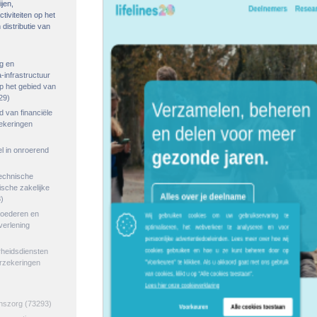
ijen,
tiviteiten op het
distributie van
g en
-infrastructuur
op het gebied van
29)
ed van financiële
zekeringen
el in onroerend
echnische
tische zakelijke
)
goederen en
verlening
rheidsdiensten
erzekeringen
jnszorg
(73293)