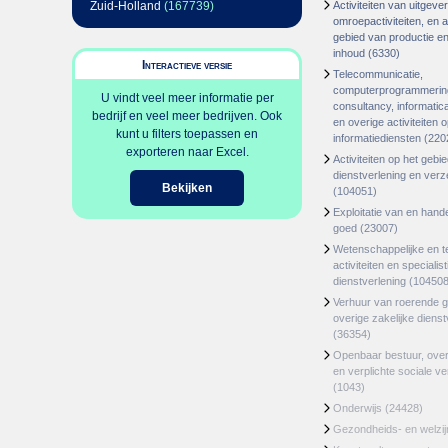
Zuid-Holland
(167739)
Activiteiten van uitgever
omroepactiviteiten, en ac
gebied van productie en 
inhoud
(6330)
Interactieve versie
Telecommunicatie,
computerprogrammerin
U vindt veel meer informatie per
consultancy, informatica
bedrijf en veel meer bedrijven. Ook
en overige activiteiten 
kunt u filters toepassen en
informatiediensten
(220
exporteren naar Excel.
Activiteiten op het gebi
dienstverlening en ver
Bekijken
(104051)
Exploitatie van en hand
goed
(23007)
Wetenschappelijke en t
activiteiten en specialis
dienstverlening
(104508
Verhuur van roerende 
overige zakelijke dienst
(36354)
Openbaar bestuur, ove
en verplichte sociale v
(1043)
Onderwijs
(24428)
Gezondheids- en welzi