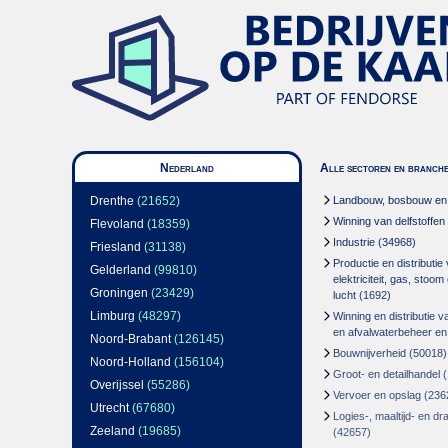
Nederland
Alle sectoren en branch
Drenthe
(21652)
Landbouw, bosbouw en v
Winning van delfstoffen
Flevoland
(18359)
Industrie
(34968)
Friesland
(31138)
Productie en distributie
Gelderland
(99810)
elektriciteit, gas, stoo
Groningen
(23429)
lucht
(1692)
Limburg
(48297)
Winning en distributie v
en afvalwaterbeheer en
Noord-Brabant
(126145)
Bouwnijverheid
(50018)
Noord-Holland
(156104)
Groot- en detailhandel
(
Overijssel
(55286)
Vervoer en opslag
(236
Utrecht
(67680)
Logies-, maaltijd- en d
Zeeland
(19685)
(42657)