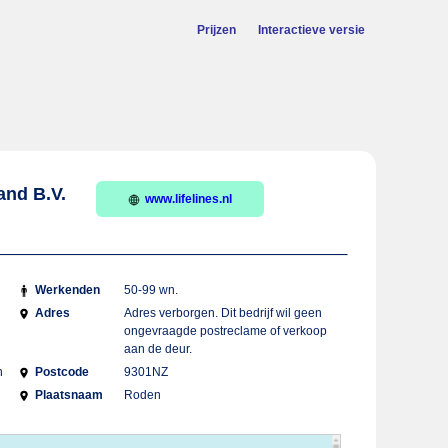
Prijzen
Interactieve versie
and B.V.
www.lifelines.nl
Werkenden
50-99 wn.
Adres
Adres verborgen. Dit bedrijf wil geen
ongevraagde postreclame of verkoop
aan de deur.
n
Postcode
9301NZ
Plaatsnaam
Roden