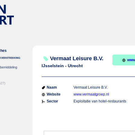
ches
nkverstrekking
Vermaat Leisure B.V.
www
IJsselstein - Utrecht
-bemiddeling
627)
Naam
Vermaat Leisure B.V.
Website
www.vermaatgroep.nl
Sector
Exploitatie van hotel-restaurants