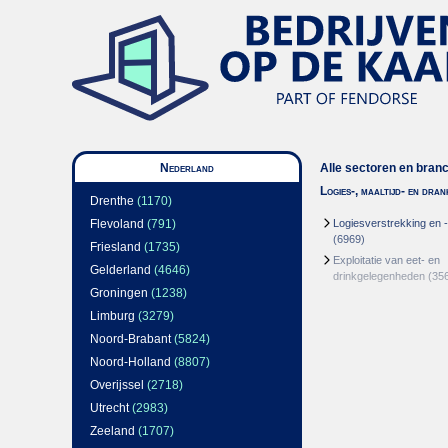
Nederland
Alle sectoren en bran
Logies-, maaltijd- en dra
Drenthe
(1170)
Flevoland
(791)
Logiesverstrekking en 
(6969)
Friesland
(1735)
Exploitatie van eet- en
Gelderland
(4646)
drinkgelegenheden
(35
Groningen
(1238)
Limburg
(3279)
Noord-Brabant
(5824)
Noord-Holland
(8807)
Overijssel
(2718)
Utrecht
(2983)
Zeeland
(1707)