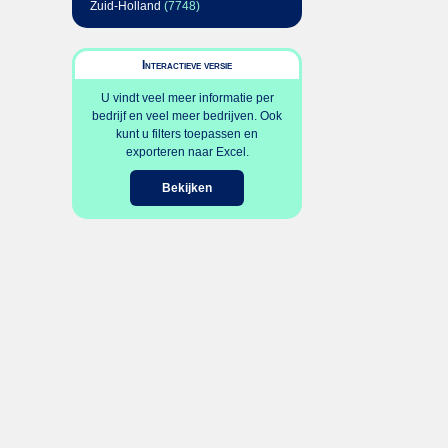
Zuid-Holland
(7748)
Interactieve versie
U vindt veel meer informatie per
bedrijf en veel meer bedrijven. Ook
kunt u filters toepassen en
exporteren naar Excel.
Bekijken