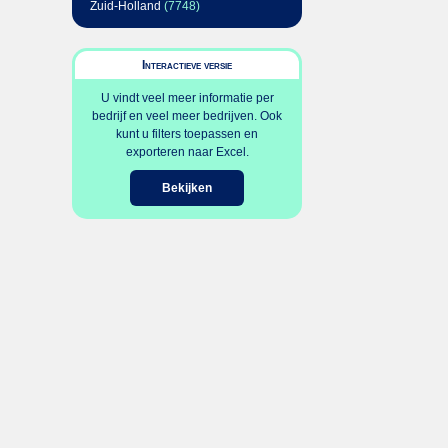
Zuid-Holland
(7748)
Interactieve versie
U vindt veel meer informatie per
bedrijf en veel meer bedrijven. Ook
kunt u filters toepassen en
exporteren naar Excel.
Bekijken