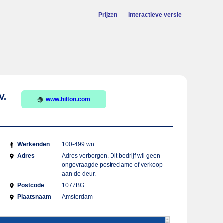
Prijzen
Interactieve versie
V.
www.hilton.com
Werkenden
100-499 wn.
Adres
Adres verborgen. Dit bedrijf wil geen
ongevraagde postreclame of verkoop
aan de deur.
Postcode
1077BG
Plaatsnaam
Amsterdam