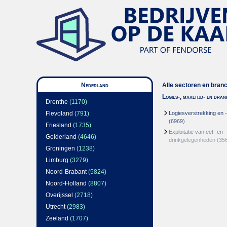
Nederland
Alle sectoren en bran
Logies-, maaltijd- en dra
Drenthe
(1170)
Flevoland
(791)
Logiesverstrekking en 
(6969)
Friesland
(1735)
Exploitatie van eet- en
Gelderland
(4646)
drinkgelegenheden
(35
Groningen
(1238)
Limburg
(3279)
Noord-Brabant
(5824)
Noord-Holland
(8807)
Overijssel
(2718)
Utrecht
(2983)
Zeeland
(1707)