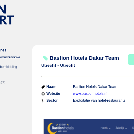
ches
nkverstrekking
Bastion Hotels Dakar Team
Utrecht - Utrecht
-bemiddeling
627)
Naam
Bastion Hotels Dakar Team
Website
www.bastionhotels.nl
Sector
Exploitatie van hotel-restaurants