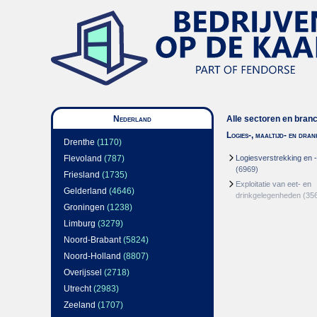
Nederland
Alle sectoren en bran
Logies-, maaltijd- en dra
Drenthe
(1170)
Flevoland
(787)
Logiesverstrekking en 
(6969)
Friesland
(1735)
Exploitatie van eet- en
Gelderland
(4646)
drinkgelegenheden
(35
Groningen
(1238)
Limburg
(3279)
Noord-Brabant
(5824)
Noord-Holland
(8807)
Overijssel
(2718)
Utrecht
(2983)
Zeeland
(1707)