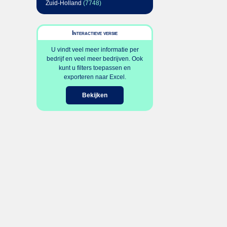
Zuid-Holland
(7748)
Interactieve versie
U vindt veel meer informatie per
bedrijf en veel meer bedrijven. Ook
kunt u filters toepassen en
exporteren naar Excel.
Bekijken