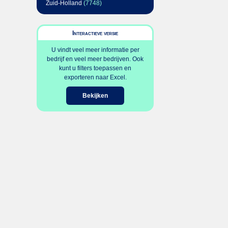
Zuid-Holland
(7748)
Interactieve versie
U vindt veel meer informatie per
bedrijf en veel meer bedrijven. Ook
kunt u filters toepassen en
exporteren naar Excel.
Bekijken