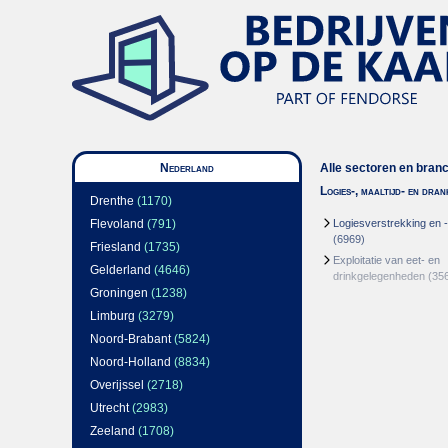
Nederland
Alle sectoren en bran
Logies-, maaltijd- en dra
Drenthe
(1170)
Flevoland
(791)
Logiesverstrekking en 
(6969)
Friesland
(1735)
Exploitatie van eet- en
Gelderland
(4646)
drinkgelegenheden
(35
Groningen
(1238)
Limburg
(3279)
Noord-Brabant
(5824)
Noord-Holland
(8834)
Overijssel
(2718)
Utrecht
(2983)
Zeeland
(1708)