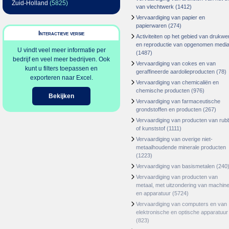
Zuid-Holland
(5825)
van vlechtwerk
(1412)
Vervaardiging van papier en
papierwaren
(274)
Interactieve versie
Activiteiten op het gebied van drukwe
en reproductie van opgenomen medi
U vindt veel meer informatie per
(1487)
bedrijf en veel meer bedrijven. Ook
Vervaardiging van cokes en van
kunt u filters toepassen en
geraffineerde aardolieproducten
(78)
exporteren naar Excel.
Vervaardiging van chemicaliën en
chemische producten
(976)
Bekijken
Vervaardiging van farmaceutische
grondstoffen en producten
(267)
Vervaardiging van producten van rub
of kunststof
(1111)
Vervaardiging van overige niet-
metaalhoudende minerale producten
(1223)
Vervaardiging van basismetalen
(240
Vervaardiging van producten van
metaal, met uitzondering van machin
en apparatuur
(5724)
Vervaardiging van computers en van
elektronische en optische apparatuur
(823)