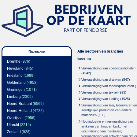
Nederland
Alle sectoren en branches
Industrie
Drenthe
(976)
Flevoland
(845)
Vervaardiging van voedingsmiddelen
(4942)
Friesland
(1699)
Vervaardiging van dranken
(547)
Gelderland
(4952)
Vervaardiging van tabaksproducten
(
Groningen
(1071)
Vervaardiging van textiel
(993)
Limburg
(2309)
Vervaardiging van kleding
(1925)
Noord-Brabant
(6569)
Vervaardiging van leer, lederwaren en
soortgelijke producten van andere
Noord-Holland
(4722)
materialen
(190)
Overijssel
(2956)
Houtindustrie en vervaardiging van
Utrecht
(2214)
artikelen van hout en kurk, met
uitzondering van meubelen;
Zeeland
(928)
vervaardiging van artikelen van riet e