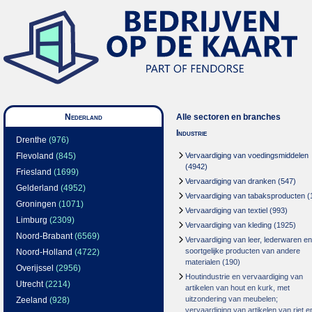
Nederland
Alle sectoren en branches
Industrie
Drenthe
(976)
Flevoland
(845)
Vervaardiging van voedingsmiddelen
(4942)
Friesland
(1699)
Vervaardiging van dranken
(547)
Gelderland
(4952)
Vervaardiging van tabaksproducten
(
Groningen
(1071)
Vervaardiging van textiel
(993)
Limburg
(2309)
Vervaardiging van kleding
(1925)
Noord-Brabant
(6569)
Vervaardiging van leer, lederwaren en
soortgelijke producten van andere
Noord-Holland
(4722)
materialen
(190)
Overijssel
(2956)
Houtindustrie en vervaardiging van
Utrecht
(2214)
artikelen van hout en kurk, met
uitzondering van meubelen;
Zeeland
(928)
vervaardiging van artikelen van riet e