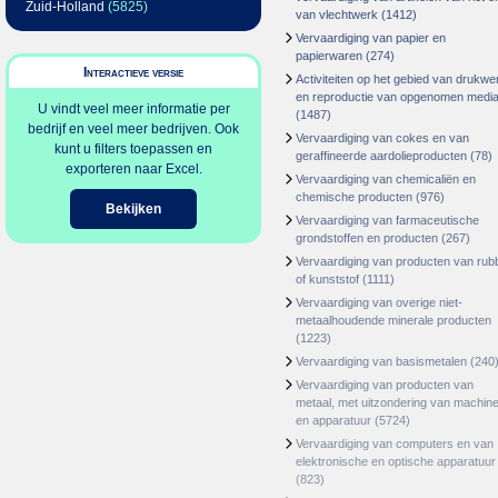
Zuid-Holland
(5825)
van vlechtwerk
(1412)
Vervaardiging van papier en
papierwaren
(274)
Interactieve versie
Activiteiten op het gebied van drukwe
en reproductie van opgenomen medi
U vindt veel meer informatie per
(1487)
bedrijf en veel meer bedrijven. Ook
Vervaardiging van cokes en van
kunt u filters toepassen en
geraffineerde aardolieproducten
(78)
exporteren naar Excel.
Vervaardiging van chemicaliën en
chemische producten
(976)
Bekijken
Vervaardiging van farmaceutische
grondstoffen en producten
(267)
Vervaardiging van producten van rub
of kunststof
(1111)
Vervaardiging van overige niet-
metaalhoudende minerale producten
(1223)
Vervaardiging van basismetalen
(240
Vervaardiging van producten van
metaal, met uitzondering van machin
en apparatuur
(5724)
Vervaardiging van computers en van
elektronische en optische apparatuur
(823)