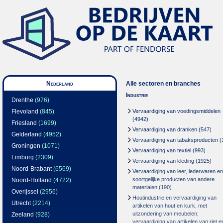
Nederland
Alle sectoren en branches
Industrie
Drenthe
(976)
Flevoland
(845)
Vervaardiging van voedingsmiddelen
(4942)
Friesland
(1699)
Vervaardiging van dranken
(547)
Gelderland
(4952)
Vervaardiging van tabaksproducten
(
Groningen
(1071)
Vervaardiging van textiel
(993)
Limburg
(2309)
Vervaardiging van kleding
(1925)
Noord-Brabant
(6569)
Vervaardiging van leer, lederwaren en
soortgelijke producten van andere
Noord-Holland
(4722)
materialen
(190)
Overijssel
(2956)
Houtindustrie en vervaardiging van
Utrecht
(2214)
artikelen van hout en kurk, met
uitzondering van meubelen;
Zeeland
(928)
vervaardiging van artikelen van riet e