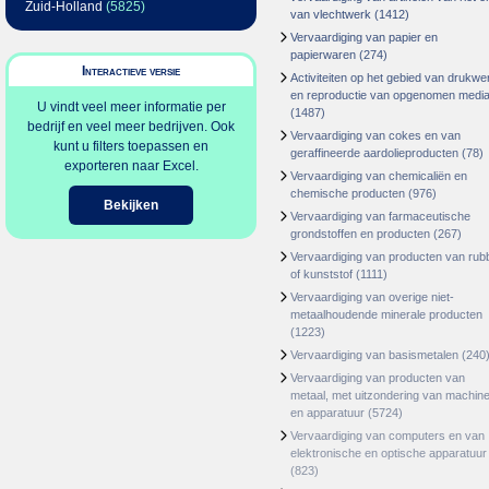
Zuid-Holland
(5825)
van vlechtwerk
(1412)
Vervaardiging van papier en
papierwaren
(274)
Interactieve versie
Activiteiten op het gebied van drukwe
en reproductie van opgenomen medi
U vindt veel meer informatie per
(1487)
bedrijf en veel meer bedrijven. Ook
Vervaardiging van cokes en van
kunt u filters toepassen en
geraffineerde aardolieproducten
(78)
exporteren naar Excel.
Vervaardiging van chemicaliën en
chemische producten
(976)
Bekijken
Vervaardiging van farmaceutische
grondstoffen en producten
(267)
Vervaardiging van producten van rub
of kunststof
(1111)
Vervaardiging van overige niet-
metaalhoudende minerale producten
(1223)
Vervaardiging van basismetalen
(240
Vervaardiging van producten van
metaal, met uitzondering van machin
en apparatuur
(5724)
Vervaardiging van computers en van
elektronische en optische apparatuur
(823)