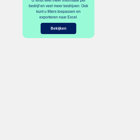
U vindt veel meer informatie per
bedrijf en veel meer bedrijven. Ook
kunt u filters toepassen en
exporteren naar Excel.
Bekijken