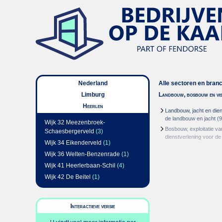
Nederland
Alle sectoren en bran
Limburg
Landbouw, bosbouw en vis
Heerlen
Landbouw, jacht en dien
de landbouw en jacht
(9
Wijk 32 Meezenbroek-
Bosbouw, exploitatie v
Schaesbergerveld
(3)
dienstverlening voor d
Wijk 34 Eikenderveld
(1)
Wijk 36 Welten-Benzenrade
(1)
Wijk 41 Heerlerbaan-Schil
(4)
Wijk 42 De Beitel
(1)
Interactieve versie