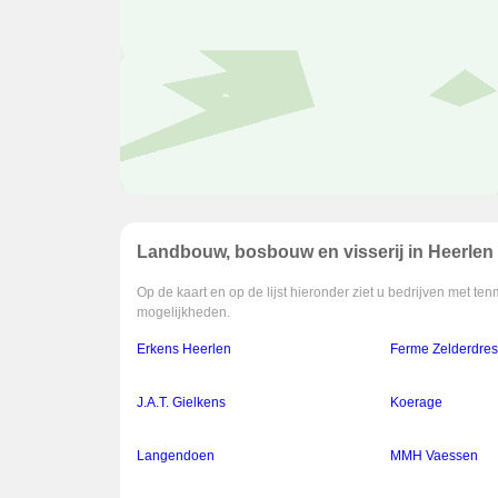
Landbouw, bosbouw en visserij in Heerlen
Op de kaart en op de lijst hieronder ziet u bedrijven met t
mogelijkheden.
Erkens Heerlen
Ferme Zelderdres
J.A.T. Gielkens
Koerage
Langendoen
MMH Vaessen