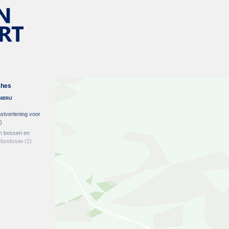
ches
serij
stverlening voor
)
an bossen en
e bosbouw
(1)