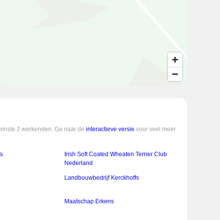
enminste 2 werkenden. Ga naar de
interactieve versie
voor veel meer
s
Irish Soft Coated Wheaten Terrier Club
Nederland
Landbouwbedrijf Kerckhoffs
Maatschap Erkens