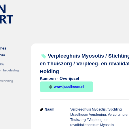
ches
zorg
Verpleeghuis Myosotis / Stichtin
en Thuiszorg / Verpleeg- en revalid
60)
en begeleiding
Holding
Kampen - Overijssel
verlening
www.ijsselheem.nl
Naam
Verpleeghuis Myosotis / Stichting
IJsselheem Verpleging, Verzorging e
Thuiszorg / Verpleeg- en
revalidatiecentrum Myosotis