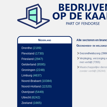
Nederland
Alle sectoren en bran
Gezondheids- en welzijns
Drenthe
(2189)
Flevoland
(1730)
Gezondheidszorg
(396
Verpleging, verzorging 
Friesland
(2947)
met verblijf
(7355)
Gelderland
(9595)
Maatschappelijke dienst
Groningen
(2248)
zonder verblijf
(26244)
Limburg
(4637)
Noord-Brabant
(10384)
Noord-Holland
(11520)
Overijssel
(5449)
Utrecht
(6242)
Zeeland
(1665)