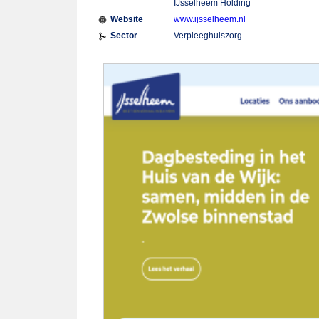
IJsselheem Holding
Website
www.ijsselheem.nl
Sector
Verpleeghuiszorg