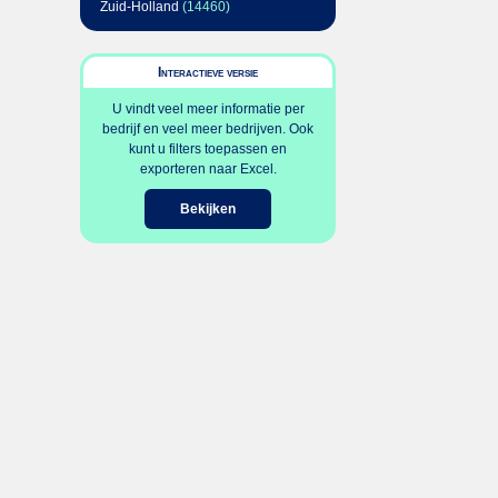
Zuid-Holland
(14460)
Interactieve versie
U vindt veel meer informatie per
bedrijf en veel meer bedrijven. Ook
kunt u filters toepassen en
exporteren naar Excel.
Bekijken