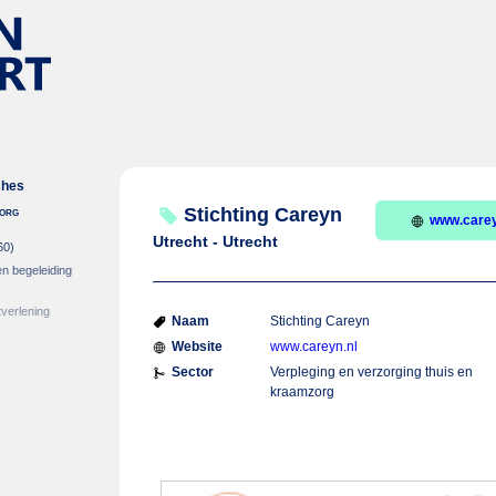
ches
zorg
Stichting Careyn
www.carey
Utrecht - Utrecht
60)
en begeleiding
verlening
Naam
Stichting Careyn
Website
www.careyn.nl
Sector
Verpleging en verzorging thuis en
kraamzorg