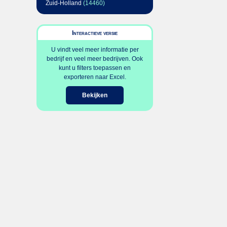
Zuid-Holland
(14460)
Interactieve versie
U vindt veel meer informatie per
bedrijf en veel meer bedrijven. Ook
kunt u filters toepassen en
exporteren naar Excel.
Bekijken