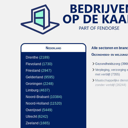
Nederland
Alle sectoren en bran
Gezondheids- en welzijns
Drenthe
(2189)
Flevoland
(1730)
Gezondheidszorg
(396
Verpleging, verzorging 
Friesland
(2947)
met verblijf
(7355)
Gelderland
(9595)
Maatschappelijke dienst
Groningen
(2248)
zonder verblijf
(26244)
Limburg
(4637)
Noord-Brabant
(10384)
Noord-Holland
(11520)
Overijssel
(5449)
Utrecht
(6242)
Zeeland
(1665)