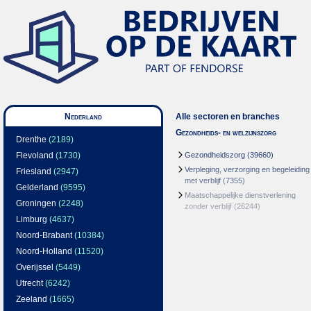
Nederland
Alle sectoren en branches
Gezondheids- en welzijnszorg
Drenthe
(2189)
Flevoland
(1730)
Gezondheidszorg
(39660)
Verpleging, verzorging en begeleiding
Friesland
(2947)
met verblijf
(7355)
Gelderland
(9595)
Maatschappelijke dienstverlening
Groningen
(2248)
zonder verblijf
(26244)
Limburg
(4637)
Noord-Brabant
(10384)
Noord-Holland
(11520)
Overijssel
(5449)
Utrecht
(6242)
Zeeland
(1665)