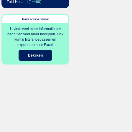
Zuid-Holland
(14460)
Interactieve versie
U vindt veel meer informatie per
bedrijf en veel meer bedrijven. Ook
kunt u filters toepassen en
exporteren naar Excel.
Bekijken