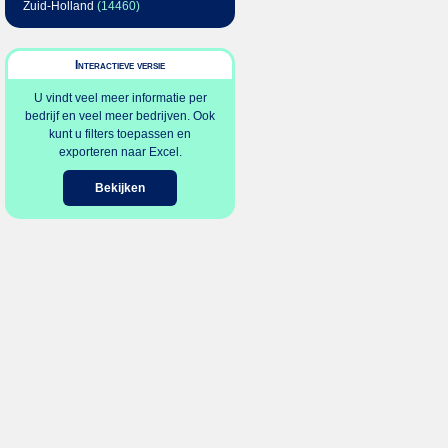
Zuid-Holland
(14460)
Interactieve versie
U vindt veel meer informatie per
bedrijf en veel meer bedrijven. Ook
kunt u filters toepassen en
exporteren naar Excel.
Bekijken