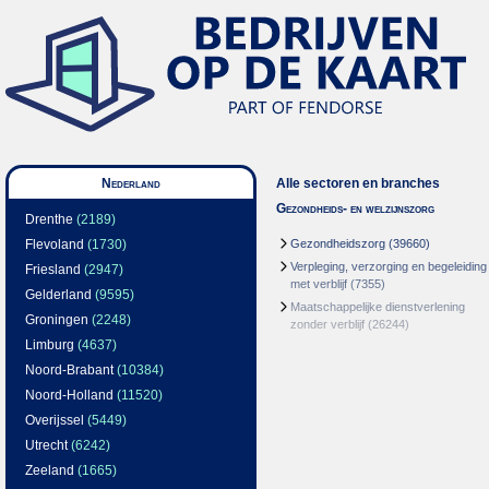
Nederland
Alle sectoren en branches
Gezondheids- en welzijnszorg
Drenthe
(2189)
Flevoland
(1730)
Gezondheidszorg
(39660)
Verpleging, verzorging en begeleiding
Friesland
(2947)
met verblijf
(7355)
Gelderland
(9595)
Maatschappelijke dienstverlening
Groningen
(2248)
zonder verblijf
(26244)
Limburg
(4637)
Noord-Brabant
(10384)
Noord-Holland
(11520)
Overijssel
(5449)
Utrecht
(6242)
Zeeland
(1665)