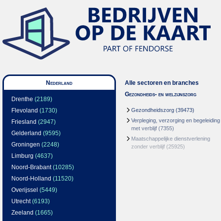
Nederland
Alle sectoren en branches
Gezondheids- en welzijnszorg
Drenthe
(2189)
Flevoland
(1730)
Gezondheidszorg
(39473)
Verpleging, verzorging en begeleiding
Friesland
(2947)
met verblijf
(7355)
Gelderland
(9595)
Maatschappelijke dienstverlening
Groningen
(2248)
zonder verblijf
(25925)
Limburg
(4637)
Noord-Brabant
(10285)
Noord-Holland
(11520)
Overijssel
(5449)
Utrecht
(6193)
Zeeland
(1665)