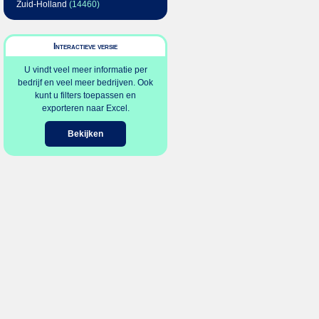
Zuid-Holland
(14460)
Interactieve versie
U vindt veel meer informatie per
bedrijf en veel meer bedrijven. Ook
kunt u filters toepassen en
exporteren naar Excel.
Bekijken