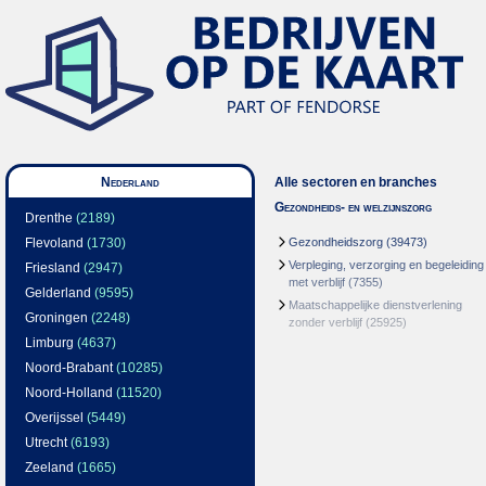
Nederland
Alle sectoren en branches
Gezondheids- en welzijnszorg
Drenthe
(2189)
Flevoland
(1730)
Gezondheidszorg
(39473)
Verpleging, verzorging en begeleiding
Friesland
(2947)
met verblijf
(7355)
Gelderland
(9595)
Maatschappelijke dienstverlening
Groningen
(2248)
zonder verblijf
(25925)
Limburg
(4637)
Noord-Brabant
(10285)
Noord-Holland
(11520)
Overijssel
(5449)
Utrecht
(6193)
Zeeland
(1665)