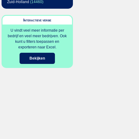
Zuid-Holland
(14460)
Interactieve versie
U vindt veel meer informatie per
bedrijf en veel meer bedrijven. Ook
kunt u filters toepassen en
exporteren naar Excel.
Bekijken