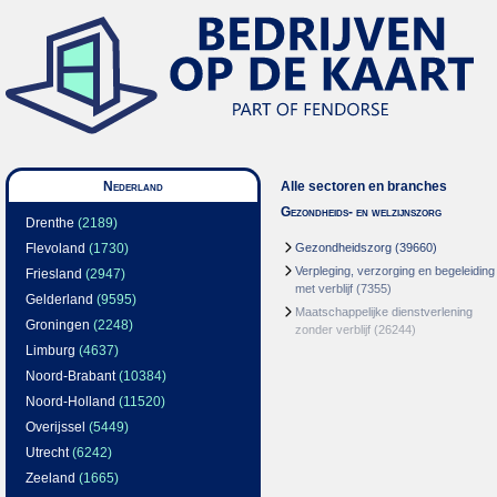
Nederland
Alle sectoren en branches
Gezondheids- en welzijnszorg
Drenthe
(2189)
Flevoland
(1730)
Gezondheidszorg
(39660)
Verpleging, verzorging en begeleiding
Friesland
(2947)
met verblijf
(7355)
Gelderland
(9595)
Maatschappelijke dienstverlening
Groningen
(2248)
zonder verblijf
(26244)
Limburg
(4637)
Noord-Brabant
(10384)
Noord-Holland
(11520)
Overijssel
(5449)
Utrecht
(6242)
Zeeland
(1665)