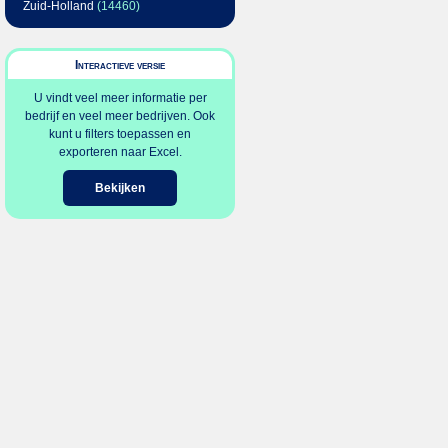
Zuid-Holland
(14460)
Interactieve versie
U vindt veel meer informatie per
bedrijf en veel meer bedrijven. Ook
kunt u filters toepassen en
exporteren naar Excel.
Bekijken