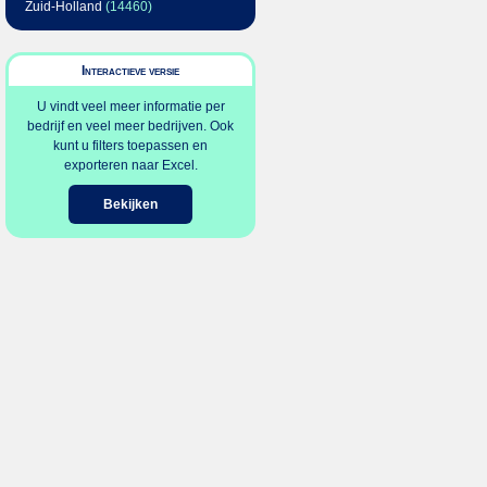
Zuid-Holland
(14460)
Interactieve versie
U vindt veel meer informatie per
bedrijf en veel meer bedrijven. Ook
kunt u filters toepassen en
exporteren naar Excel.
Bekijken