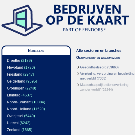
Nederland
Alle sectoren en branches
Gezondheids- en welzijnszorg
Drenthe
(2189)
Flevoland
(1730)
Gezondheidszorg
(39660)
Verpleging, verzorging en begeleiding
Friesland
(2947)
met verblijf
(7355)
Gelderland
(9595)
Maatschappelijke dienstverlening
Groningen
(2248)
zonder verblijf
(26244)
Limburg
(4637)
Noord-Brabant
(10384)
Noord-Holland
(11520)
Overijssel
(5449)
Utrecht
(6242)
Zeeland
(1665)