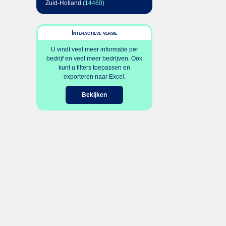
Zuid-Holland
(14460)
Interactieve versie
U vindt veel meer informatie per
bedrijf en veel meer bedrijven. Ook
kunt u filters toepassen en
exporteren naar Excel.
Bekijken