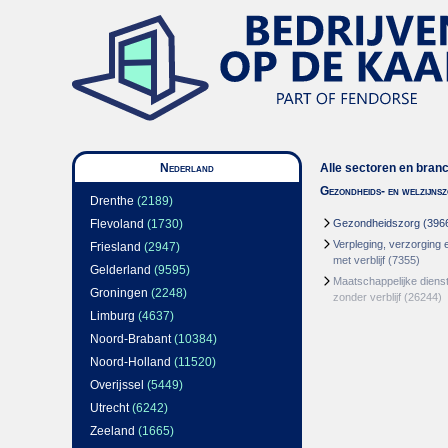
Nederland
Alle sectoren en bran
Gezondheids- en welzijns
Drenthe
(2189)
Flevoland
(1730)
Gezondheidszorg
(396
Verpleging, verzorging 
Friesland
(2947)
met verblijf
(7355)
Gelderland
(9595)
Maatschappelijke dienst
Groningen
(2248)
zonder verblijf
(26244)
Limburg
(4637)
Noord-Brabant
(10384)
Noord-Holland
(11520)
Overijssel
(5449)
Utrecht
(6242)
Zeeland
(1665)