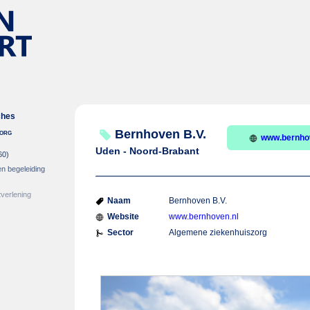
ches
zorg
Bernhoven B.V.
www.bernho
Uden - Noord-Brabant
60)
en begeleiding
verlening
Naam
Bernhoven B.V.
Website
www.bernhoven.nl
Sector
Algemene ziekenhuiszorg