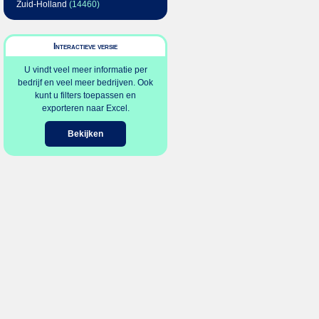
Zuid-Holland
(14460)
Interactieve versie
U vindt veel meer informatie per
bedrijf en veel meer bedrijven. Ook
kunt u filters toepassen en
exporteren naar Excel.
Bekijken