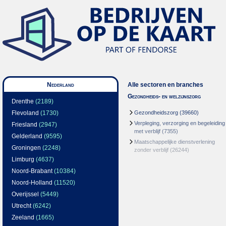
Nederland
Alle sectoren en branches
Gezondheids- en welzijnszorg
Drenthe
(2189)
Flevoland
(1730)
Gezondheidszorg
(39660)
Verpleging, verzorging en begeleiding
Friesland
(2947)
met verblijf
(7355)
Gelderland
(9595)
Maatschappelijke dienstverlening
Groningen
(2248)
zonder verblijf
(26244)
Limburg
(4637)
Noord-Brabant
(10384)
Noord-Holland
(11520)
Overijssel
(5449)
Utrecht
(6242)
Zeeland
(1665)