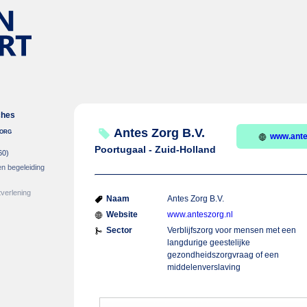
ches
zorg
Antes Zorg B.V.
www.ante
Poortugaal - Zuid-Holland
60)
en begeleiding
verlening
Naam
Antes Zorg B.V.
Website
www.anteszorg.nl
Sector
Verblijfszorg voor mensen met een
langdurige geestelijke
gezondheidszorgvraag of een
middelenverslaving