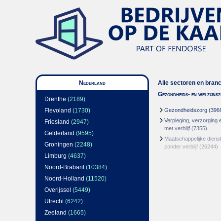
Nederland
Alle sectoren en bran
Gezondheids- en welzijns
Drenthe
(2189)
Flevoland
(1730)
Gezondheidszorg
(396
Verpleging, verzorging 
Friesland
(2947)
met verblijf
(7355)
Gelderland
(9595)
Maatschappelijke dienst
Groningen
(2248)
zonder verblijf
(26244)
Limburg
(4637)
Noord-Brabant
(10384)
Noord-Holland
(11520)
Overijssel
(5449)
Utrecht
(6242)
Zeeland
(1665)