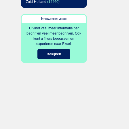
Zuid-Holland
(14460)
Interactieve versie
U vindt veel meer informatie per
bedrijf en veel meer bedrijven. Ook
kunt u filters toepassen en
exporteren naar Excel.
Bekijken