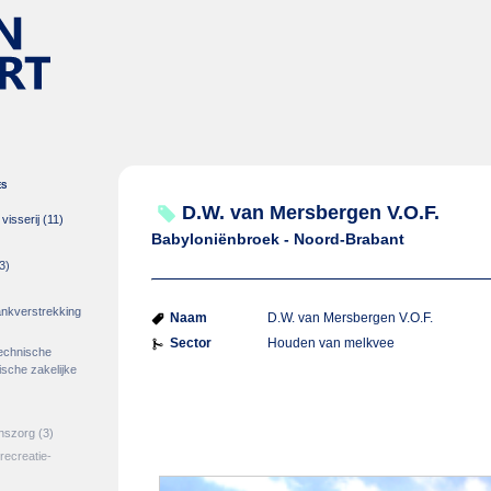
es
D.W. van Mersbergen V.O.F.
isserij
(11)
Babyloniënbroek - Noord-Brabant
3)
rankverstrekking
Naam
D.W. van Mersbergen V.O.F.
Sector
Houden van melkvee
echnische
tische zakelijke
jnszorg
(3)
 recreatie-