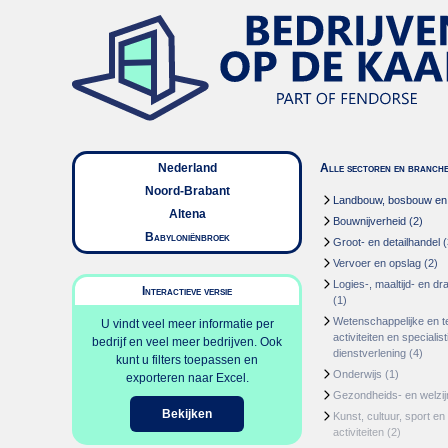
Nederland
Alle sectoren en branch
Noord-Brabant
Landbouw, bosbouw en v
Altena
Bouwnijverheid
(2)
Babyloniënbroek
Groot- en detailhandel
(
Vervoer en opslag
(2)
Logies-, maaltijd- en d
Interactieve versie
(1)
Wetenschappelijke en t
U vindt veel meer informatie per
activiteiten en specialis
bedrijf en veel meer bedrijven. Ook
dienstverlening
(4)
kunt u filters toepassen en
Onderwijs
(1)
exporteren naar Excel.
Gezondheids- en welzi
Bekijken
Kunst, cultuur, sport en
activiteiten
(2)