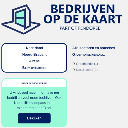
Nederland
Alle sectoren en branches
Noord-Brabant
Groot- en detailhandel
Altena
Groothandel
(1)
Babyloniënbroek
Detailhandel
(2)
Interactieve versie
U vindt veel meer informatie per
bedrijf en veel meer bedrijven. Ook
kunt u filters toepassen en
exporteren naar Excel.
Bekijken