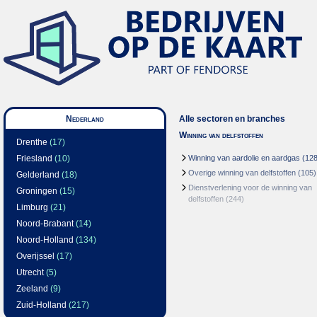
Nederland
Alle sectoren en branches
Winning van delfstoffen
Drenthe
(17)
Friesland
(10)
Winning van aardolie en aardgas
(128
Overige winning van delfstoffen
(105)
Gelderland
(18)
Dienstverlening voor de winning van
Groningen
(15)
delfstoffen
(244)
Limburg
(21)
Noord-Brabant
(14)
Noord-Holland
(134)
Overijssel
(17)
Utrecht
(5)
Zeeland
(9)
Zuid-Holland
(217)