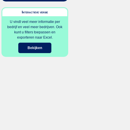
Interactieve versie
U vindt veel meer informatie per
bedrijf en veel meer bedrijven. Ook
kunt u filters toepassen en
exporteren naar Excel.
Bekijken