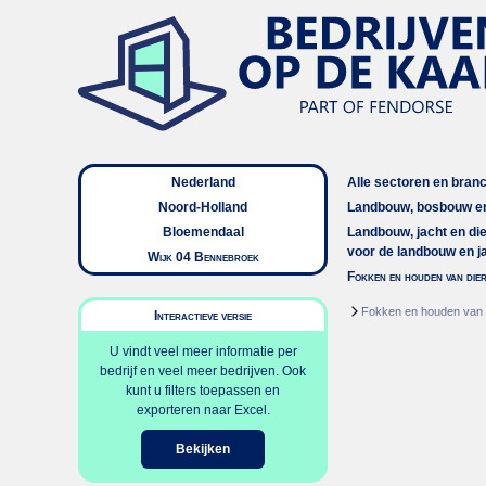
Nederland
Alle sectoren en bran
Noord-Holland
Landbouw, bosbouw en
Bloemendaal
Landbouw, jacht en di
voor de landbouw en j
Wijk 04 Bennebroek
Fokken en houden van die
Fokken en houden van
Interactieve versie
U vindt veel meer informatie per
bedrijf en veel meer bedrijven. Ook
kunt u filters toepassen en
exporteren naar Excel.
Bekijken