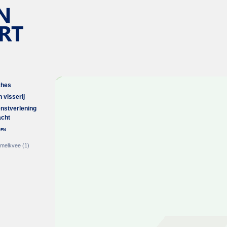
ches
 visserij
enstverlening
acht
ren
 melkvee
(1)